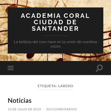
ACADEMIA CORAL
CIUDAD DE
SANTANDER
La belleza del coro nace en la unión de nuestras
voces
Altern
Alternar
el
el
campo
menú
de
móvil
búsqu
ETIQUETA:
LAREDO
Noticias
13 DE JULIO DE 2019
/
SIN COMENTARIOS